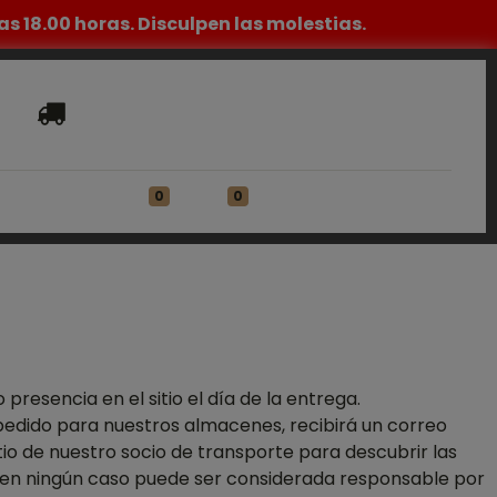
s 18.00 horas. Disculpen las molestias.
Entrega gratuita desde 1490€ sin IVA
0
0
ACIÓN
Identificarse
resencia en el sitio el día de la entrega.
edido para nuestros almacenes, recibirá un correo
itio de nuestro socio de transporte para descubrir las
a en ningún caso puede ser considerada responsable por