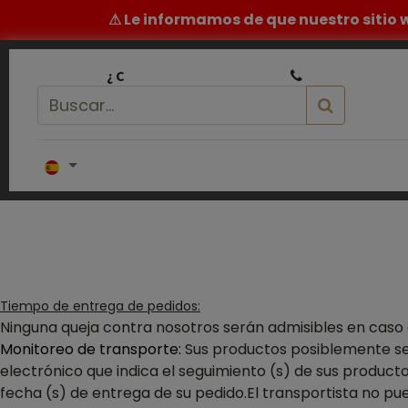
⚠ Le informamos de que nuestro sitio w
|
¿ C
onsejo o presupuesto ?
+34 911 231 153
Inicio
PELUQUERÍA
BARBERÍA
Tiempo de entrega de pedidos:
Ninguna queja contra nosotros serán admisibles en caso de
Monitoreo de transporte:
Sus productos posiblemente se
electrónico que indica el seguimiento (s) de sus producto
fecha (s) de entrega de su pedido.El transportista no 