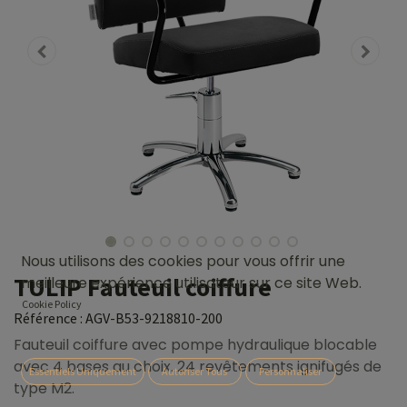
Nous utilisons des cookies pour vous offrir une
TULIP Fauteuil coiffure
meilleure expérience utilisateur sur ce site Web.
Cookie Policy
Référence :
AGV-B53-9218810-200
Fauteuil coiffure avec pompe hydraulique blocable
avec 4 bases au choix. 24 revêtements ignifugés de
Essentiels Uniquement
Autoriser Tous
Personnaliser
type M2.