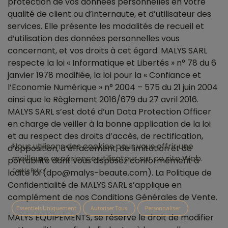
protection de vos données personnelles en votre
qualité de client ou d’internaute, et d’utilisateur des
services. Elle présente les modalités de recueil et
d’utilisation des données personnelles vous
concernant, et vos droits à cet égard. MALYS SARL
respecte la loi « Informatique et Libertés » n° 78 du 6
janvier 1978 modifiée, la loi pour la « Confiance et
l’Economie Numérique » n° 2004 – 575 du 21 juin 2004
ainsi que le Règlement 2016/679 du 27 avril 2016.
MALYS SARL s’est doté d’un Data Protection Officer
en charge de veiller à la bonne application de la loi
et au respect des droits d’accès, de rectification,
Nous utilisons des cookies pour vous offrir une
d’opposition, d’effacement, de limitation et de
meilleure expérience utilisateur sur ce site Web.
portabilité dont vous disposez conformément à
Cookie Policy
ladite loi (dpo@malys-beaute.com). La Politique de
Confidentialité de MALYS SARL s’applique en
complément de nos Conditions Générales de Vente.
Essentiels Uniquement
Autoriser Tous
Personnaliser
MALYS EQUIPEMENTS, se réserve le droit de modifier