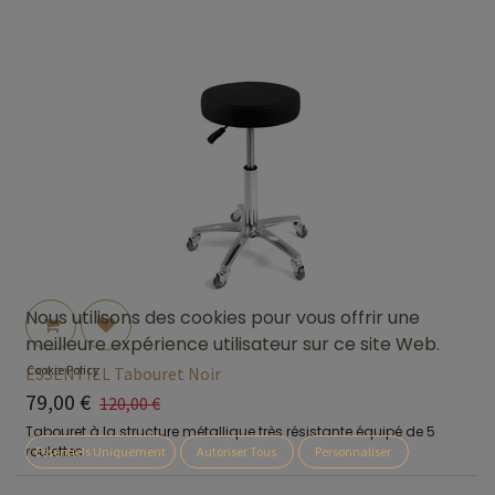
Nous utilisons des cookies pour vous offrir une
meilleure expérience utilisateur sur ce site Web.
Cookie Policy
ESSENTIEL Tabouret Noir
79,00
€
120,00
€
Tabouret à la structure métallique très résistante équipé de 5
roulettes.
Essentiels Uniquement
Autoriser Tous
Personnaliser