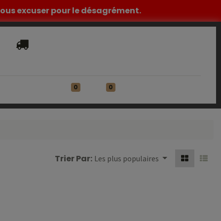
z nous excuser pour le désagrément.
Livraison​ standard offerte en France
Métropolitaine à partir de 149€ HT
0
0
ATIONS
Se connecter
Trier Par:
Les plus populaires