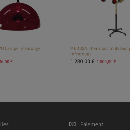
O Lampe infrarouge
MEDUSA Thermostimulateur 
Infrarouge
1 280,00
€
46,00
€
1 600,00
€
iles
Paiement