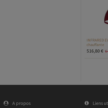
INFRARED EV
chauffante
516,80
€
6
A propos
Liens ut