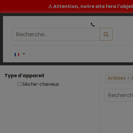
⚠ Attention, notre site fera l'obj
|
Un conseil ou un devis ? ​
05 32 62 96 60
Accueil
COIFFURE
BARBIER
ESTH
Type d'appareil
Articles
Sèche-cheveux