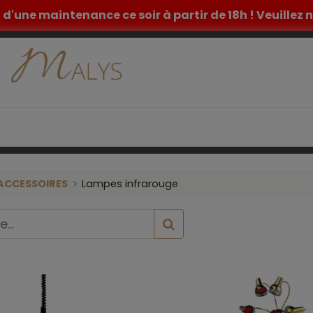
et d'une maintenance ce soir à partir de 18h ! Veuille
ETIQUE
TATOUAGE
MOBILIER MEDICAL
INSPIR
ACCESSOIRES
Lampes infrarouge