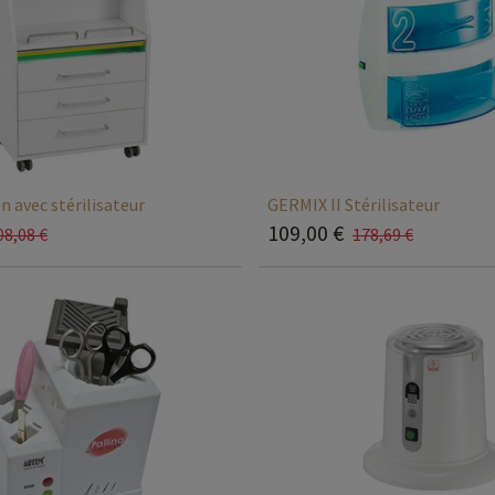
n avec stérilisateur
GERMIX II Stérilisateur
109,00
€
08,08
€
178,69
€