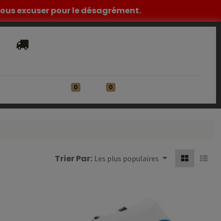
z nous excuser pour le désagrément.
Livraison​ standard offerte en France
Métropolitaine à partir de 149€ HT
0
0
ATIONS
Se connecter
Trier Par:
Les plus populaires