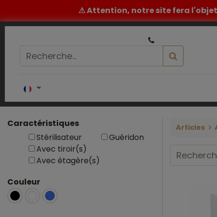
⚠ Attention, notre site fera l'obj
|
Un conseil ou un devis ? ​
05 32 62 96 60
Accueil
COIFFURE
BARBIER
ESTH
Caractéristiques
Articles
Stérilisateur
Guéridon
Avec tiroir(s)
Avec étagère(s)
Couleur