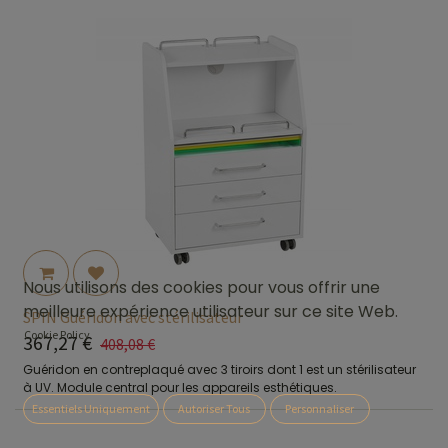
Nous utilisons des cookies pour vous offrir une
meilleure expérience utilisateur sur ce site Web.
SPIN Guéridon avec stérilisateur
Cookie Policy
367,27
€
408,08
€
Guéridon en contreplaqué avec 3 tiroirs dont 1 est un stérilisateur
à UV. Module central pour les appareils esthétiques.
Essentiels Uniquement
Autoriser Tous
Personnaliser