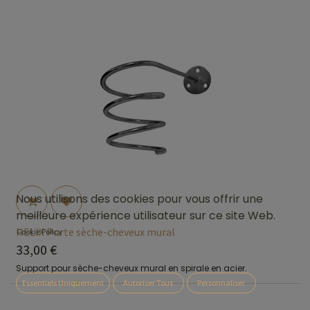
Nous utilisons des cookies pour vous offrir une
meilleure expérience utilisateur sur ce site Web.
HELIX Porte sèche-cheveux mural
Cookie Policy
33,00
€
Support pour sèche-cheveux mural en spirale en acier.
Essentiels Uniquement
Autoriser Tous
Personnaliser