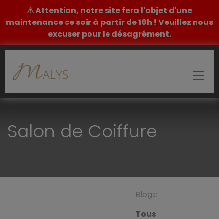
⚠ Attention, notre site fera l'objet d'une
maintenance ce soir à partir de 18h ! Veuillez nous
excuser pour le désagrément.
Salon de Coiffure
Blogs:
Tous