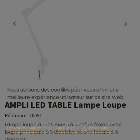
Nous utilisons des cookies pour vous offrir une
meilleure expérience utilisateur sur ce site Web.
AMPLI LED TABLE Lampe Loupe
Cookie Policy
Référence :
1005T
Lampe loupe à Leds AMPLI à lumière froide avec
Essentiels Uniquement
Autoriser Tous
Personnaliser
loupe principale à 3 dioptries et une focale à 5
dioptries.