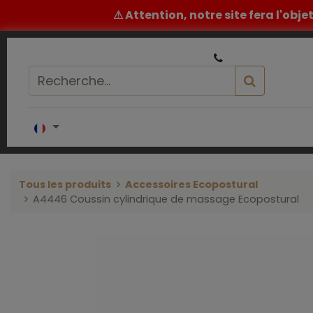
⚠ Attention, notre site fera l'obj
|
Un conseil ou un devis ? ​
05 32 62 96 60
Accueil
COIFFURE
BARBIER
ESTH
Tous les produits
Accessoires Ecopostural
A4446 Coussin cylindrique de massage Ecopostural