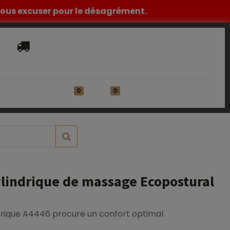
z nous excuser pour le désagrément.
Livraison​ standard offerte en France
Métropolitaine à partir de 149€ HT
0
0
ATIONS
Se connecter
lindrique de massage Ecopostural
rique A4446 procure un confort optimal.