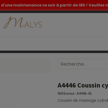
et d'une maintenance ce soir à partir de 18h ! Veuille
ETIQUE
TATOUAGE
MOBILIER MEDICAL
INSPIR
A4446 Coussin cy
Référence :
A4446-41
Coussin de massage cylind