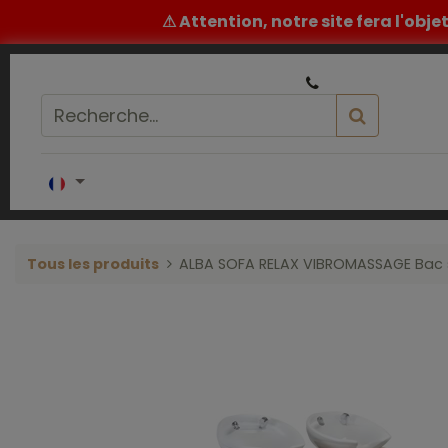
⚠ Attention, notre site fera l'obj
|
Un conseil ou un devis ? ​
05 32 62 96 60
Accueil
COIFFURE
BARBIER
ESTH
Tous les produits
ALBA SOFA RELAX VIBROMASSAGE Bac