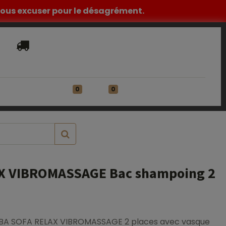
z nous excuser pour le désagrément.
Livraison​ standard offerte en France
Métropolitaine à partir de 149€ HT
0
0
ATIONS
Se connecter
X VIBROMASSAGE Bac shampoing 2
BA SOFA RELAX VIBROMASSAGE 2 places avec vasque