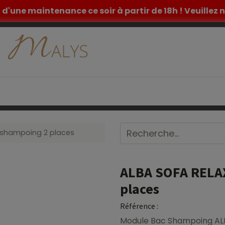
et d'une maintenance ce soir à partir de 18h ! Veuille
ETIQUE
TATOUAGE
MOBILIER MEDICAL
INSPIR
 shampoing 2 places
ALBA SOFA RELA
places
Référence :
Module Bac Shampoing AL