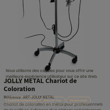
Nous utilisons des cookies pour vous offrir une
meilleure expérience utilisateur sur ce site Web.
JOLLY METAL Chariot de
Cookie Policy
Coloration
Référence :
ART-JOLLY-METAL
Essentiels Uniquement
Autoriser Tous
Personnaliser
Chariot de coloration en métal pour professionnels