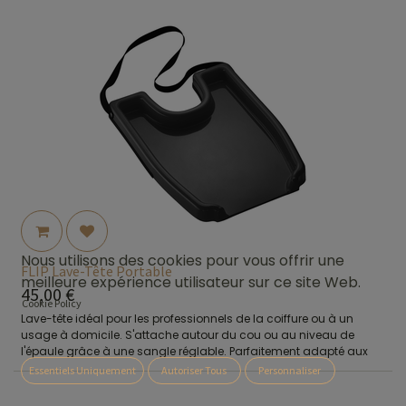
Nous utilisons des cookies pour vous offrir une
FLIP Lave-Tête Portable
meilleure expérience utilisateur sur ce site Web.
45,00
€
Cookie Policy
Lave-tête idéal pour les professionnels de la coiffure ou à un
usage à domicile. S'attache autour du cou ou au niveau de
l'épaule grâce à une sangle réglable. Parfaitement adapté aux
personnes en fauteuil roulant. Disponible en 3 coloris : Noir, Gris ou
Essentiels Uniquement
Autoriser Tous
Personnaliser
Rose