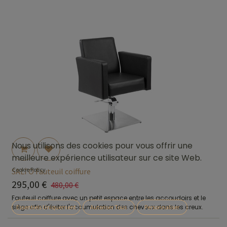
Nous utilisons des cookies pour vous offrir une
meilleure expérience utilisateur sur ce site Web.
Cookie Policy
SALTO Fauteuil coiffure
295,00
€
480,00
€
Fauteuil coiffure avec un petit espace entre les accoudoirs et le
siège afin d'éviter l'accumulation des cheveux dans les creux.
Essentiels Uniquement
Autoriser Tous
Personnaliser