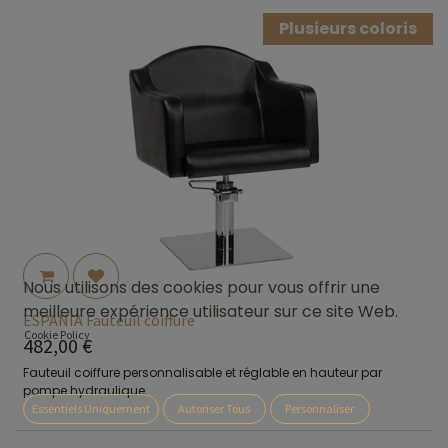
Plusieurs coloris
Nous utilisons des cookies pour vous offrir une
meilleure expérience utilisateur sur ce site Web.
ESPANIA Fauteuil coiffure
Cookie Policy
482,00
€
Fauteuil coiffure personnalisable et réglable en hauteur par
pompe hydraulique.
Essentiels Uniquement
Autoriser Tous
Personnaliser
Fabrication sous 4 à 5 semaines