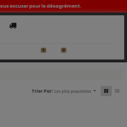
z nous excuser pour le désagrément.
Livraison​ standard offerte en France
Métropolitaine à partir de 149€ HT
0
0
ATIONS
Se connecter
Trier Par:
Les plus populaires