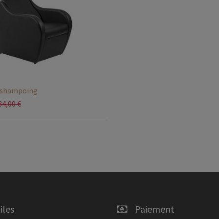
 shampoing
34,00
€
iles
Paiement