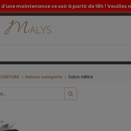
et d'une maintenance ce soir à partir de 18h ! Veuille
ETIQUE
TATOUAGE
MOBILIER MEDICAL
INSPIR
COIFFURE
Salons complets
Salon MIRKA