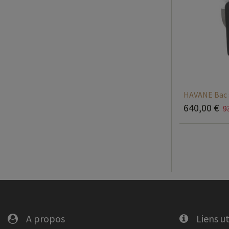
HAVANE Bac
640,00
€
9
A propos
Liens ut