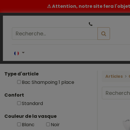
⚠ Attention, notre site fera l'obj
|
Un conseil ou un devis ? ​
05 32 62 96 60
Accueil
COIFFURE
BARBIER
ESTH
Type d'article
Articles
Bac Shampoing 1 place
Confort
Standard
Couleur de la vasque
Blanc
Noir