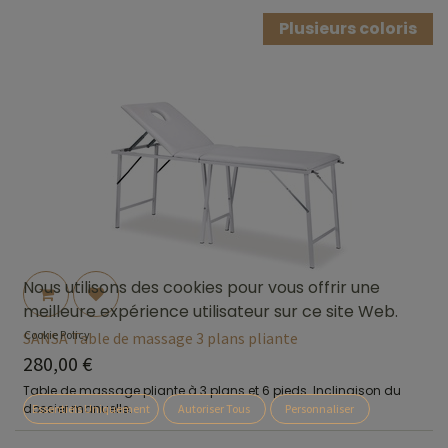
Plusieurs coloris
Nous utilisons des cookies pour vous offrir une
meilleure expérience utilisateur sur ce site Web.
Cookie Policy
SANSA Table de massage 3 plans pliante
280,00
€
Table de massage pliante à 3 plans et 6 pieds. Inclinaison du
dossier manuelle.
Essentiels Uniquement
Autoriser Tous
Personnaliser