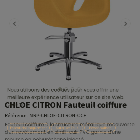
Nous utilisons des cookies pour vous offrir une
meilleure expérience utilisateur sur ce site Web.
CHLOE CITRON Fauteuil coiffure
Cookie Policy
Référence :
MRP-CHLOE-CITRON-OCF
Fauteuil coiffure à la structure métallique recouverte
Essentiels Uniquement
Autoriser Tous
Personnaliser
d'un revêtement en simili-cuir PVC garnie d'une
mousse en polyuréthane injecté.