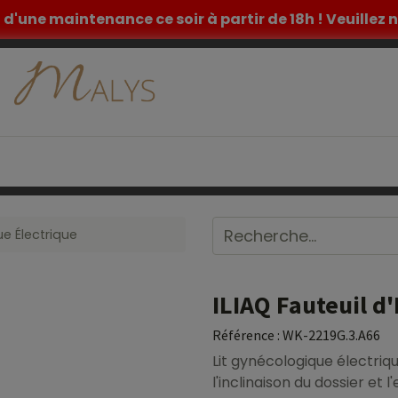
et d'une maintenance ce soir à partir de 18h ! Veuille
ETIQUE
TATOUAGE
MOBILIER MEDICAL
INSPIR
e Électrique
ILIAQ Fauteuil d
Référence :
WK-2219G.3.A66
Lit gynécologique électriqu
l'inclinaison du dossier et