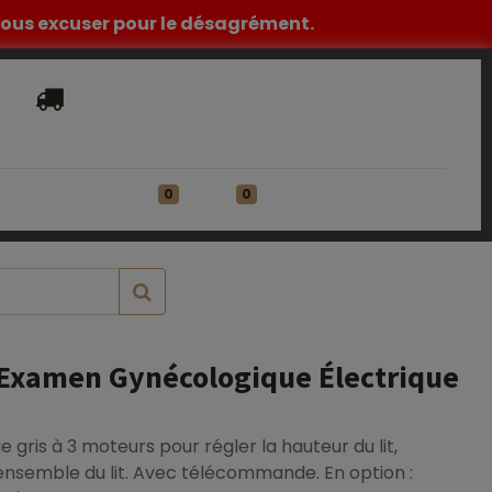
z nous excuser pour le désagrément.
Livraison​ standard offerte en France
Métropolitaine à partir de 149€ HT
0
0
ATIONS
Se connecter
'Examen Gynécologique Électrique
e gris à 3 moteurs pour régler la hauteur du lit,
 l'ensemble du lit. Avec télécommande. En option :