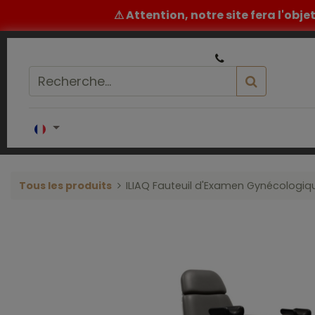
⚠ Attention, notre site fera l'obj
|
Un conseil ou un devis ? ​
05 32 62 96 60
Accueil
COIFFURE
BARBIER
ESTH
Tous les produits
ILIAQ Fauteuil d'Examen Gynécologiqu