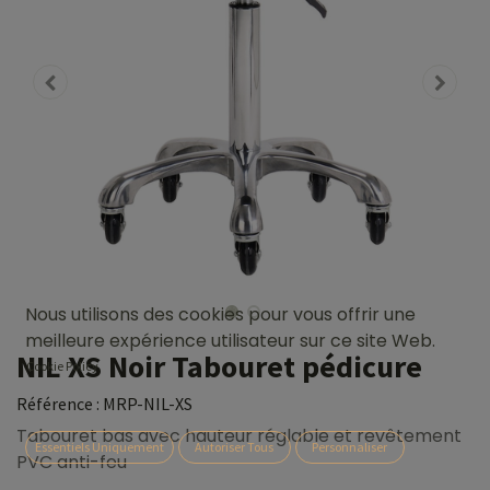
Nous utilisons des cookies pour vous offrir une
meilleure expérience utilisateur sur ce site Web.
NIL XS Noir Tabouret pédicure
Cookie Policy
Référence :
MRP-NIL-XS
Tabouret bas avec hauteur réglable et revêtement
Essentiels Uniquement
Autoriser Tous
Personnaliser
PVC anti-feu