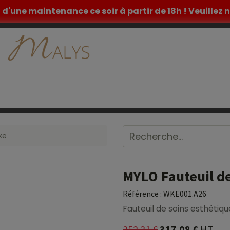
et d'une maintenance ce soir à partir de 18h ! Veuille
ETIQUE
TATOUAGE
MOBILIER MEDICAL
INSPIR
xe
MYLO Fauteuil de
Référence :
WKE001.A26
Fauteuil de soins esthétiqu
352.31
€
317.08
€
HT