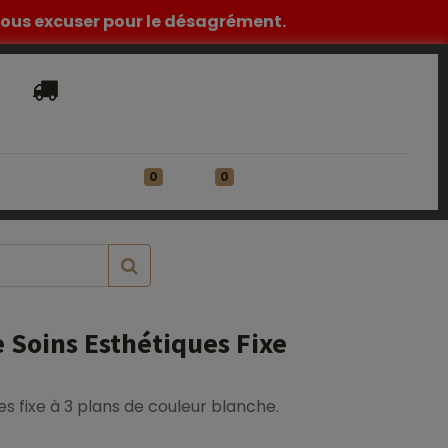
z nous excuser pour le désagrément.
Livraison​ standard offerte en France
Métropolitaine à partir de 149€ HT
0
0
ATIONS
Se connecter
 Soins Esthétiques Fixe
es fixe à 3 plans de couleur blanche.