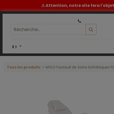
⚠ Attention, notre site fera l'obj
|
Un conseil ou un devis ? ​
05 32 62 96 60
Accueil
COIFFURE
BARBIER
ESTH
Tous les produits
MYLO Fauteuil de Soins Esthétiques Fi