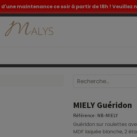
et d'une maintenance ce soir à partir de 18h ! Veuille
ETIQUE
TATOUAGE
MOBILIER MEDICAL
INSPIR
MIELY Guéridon
Référence :
NB-MIELY
Guéridon sur roulettes avec
MDF laquée blanche, 2 étag