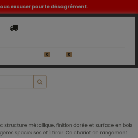
z nous excuser pour le désagrément.
Livraison​ standard offerte en France
Métropolitaine à partir de 149€ HT
0
0
ATIONS
Se connecter
 structure métallique, finition dorée et surface en bois
ères spacieuses et 1 tiroir. Ce chariot de rangement