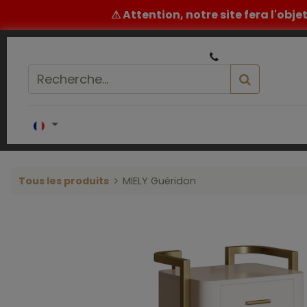
⚠ Attention, notre site fera l'obj
|
Un conseil ou un devis ? ​
05 32 62 96 60
Accueil
COIFFURE
BARBIER
ESTH
Tous les produits
MIELY Guéridon