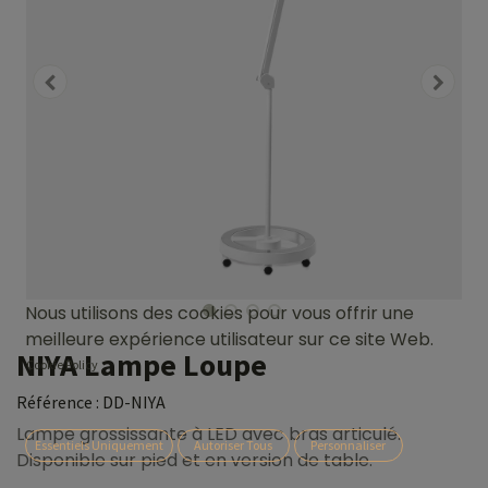
Nous utilisons des cookies pour vous offrir une
meilleure expérience utilisateur sur ce site Web.
NIYA Lampe Loupe
Cookie Policy
Référence :
DD-NIYA
Lampe grossissante à LED avec bras articulé.
Essentiels Uniquement
Autoriser Tous
Personnaliser
Disponible sur pied et en version de table.