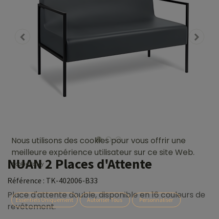
Nous utilisons des cookies pour vous offrir une
meilleure expérience utilisateur sur ce site Web.
NUAN 2 Places d'Attente
Cookie Policy
Référence :
TK-402006-B33
Place d'attente double, disponible en 16 couleurs de
Essentiels Uniquement
Autoriser Tous
Personnaliser
revêtement.