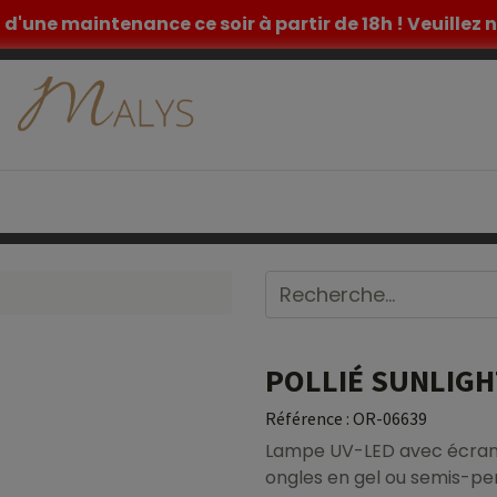
et d'une maintenance ce soir à partir de 18h ! Veuille
ETIQUE
TATOUAGE
MOBILIER MEDICAL
INSPIR
POLLIÉ SUNLIGH
Référence :
OR-06639
Lampe UV-LED avec écran d
ongles en gel ou semis-pe