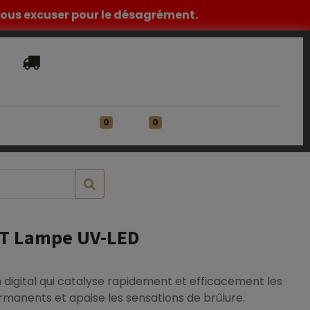
z nous excuser pour le désagrément.
Livraison​ standard offerte en France
Métropolitaine à partir de 149€ HT
0
0
ATIONS
Se connecter
T Lampe UV-LED
igital qui catalyse rapidement et efficacement les
rmanents et apaise les sensations de brûlure.