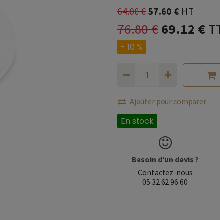
64.00
€
57.60
€
HT
76.80
€
69.12
€
T
- 10 %
Ajouter pour comparer
En stock
Besoin d'un devis ?
Contactez-nous
05 32 62 96 60