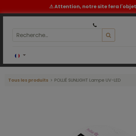
⚠ Attention, notre site fera l'obj
|
Un conseil ou un devis ? ​
05 32 62 96 60
Accueil
COIFFURE
BARBIER
ESTH
Tous les produits
POLLIÉ SUNLIGHT Lampe UV-LED