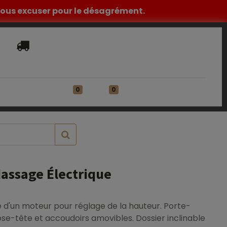
z nous excuser pour le désagrément.
Livraison​ standard offerte en France
Métropolitaine à partir de 149€ HT
0
0
ATIONS
Se connecter
assage Électrique
d'un moteur pour réglage de la hauteur. Porte-
pose-tête et accoudoirs amovibles. Dossier inclinable