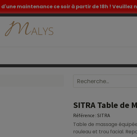
et d'une maintenance ce soir à partir de 18h ! Veuille
ETIQUE
TATOUAGE
MOBILIER MEDICAL
INSPIR
SITRA Table de M
Référence :
SITRA
Table de massage équipée 
rouleau et trou facial. Re