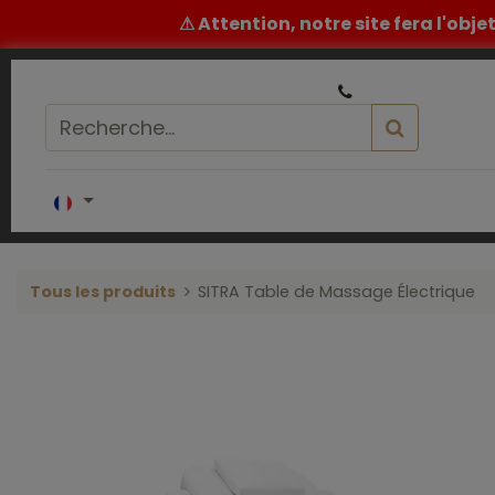
⚠ Attention, notre site fera l'obj
|
Un conseil ou un devis ? ​
05 32 62 96 60
Accueil
COIFFURE
BARBIER
ESTH
Tous les produits
SITRA Table de Massage Électrique