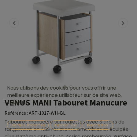
Nous utilisons des cookies pour vous offrir une
meilleure expérience utilisateur sur ce site Web.
VENUS MANI Tabouret Manucure
Cookie Policy
Référence :
ART-1017-WH-BL
Tabouret manucure sur roulettes avec 3 tiroirs de
Essentiels Uniquement
Autoriser Tous
Personnaliser
rangement en ABS résistants, amovibles et équipés
d'un système anti-chute. Assise rembourrée. Surface