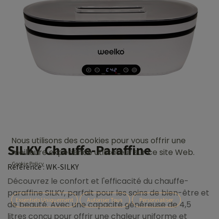
Nous utilisons des cookies pour vous offrir une
SILKY Chauffe-Paraffine
meilleure expérience utilisateur sur ce site Web.
Cookie Policy
Référence :
WK-SILKY
Découvrez le confort et l'efficacité du chauffe-
paraffine SILKY, parfait pour les soins de bien-être et
Essentiels Uniquement
Autoriser Tous
Personnaliser
de beauté. Avec une capacité généreuse de 4,5
litres conçu pour offrir une chaleur uniforme et